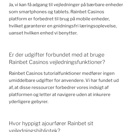
Ja, vi kan få adgang til vejledninger på bærbare enheder
som smartphones og tablets. Rainbet Casinos
platform er forbedret til brug på mobile enheder,
hvilket garanterer en gnidningsfri læringsoplevelse,
uanset hvilken enhed vi benytter.
Er der udgifter forbundet med at bruge
Rainbet Casinos vejledningsfunktioner?
Rainbet Casinos tutorialfunktioner medfører ingen
umiddelbare udgifter for anvendere. Vi har fundet ud
af, at disse ressourcer forbedrer vores indsigt af
platformen og letter at navigere uden at inkurere
yderligere gebyrer.
Hvor hyppigt ajourfører Rainbet sit
vejledningsbibliotek?