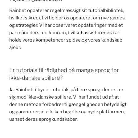
Rainbet opdaterer regelmæssigt sit tutorialbibliotek,
hvilket sikrer, at vi holder os opdateret om nye games
og strategier. Vi har observeret opdateringer med et
par måneders mellemrum, hvilket assisterer os i at
holde vores kompetencer spidse og vores kundskab
ajour.
Er tutorials til rådighed på mange sprog for
ikke-danske spillere?
Ja, Rainbet tilbyder tutorials på flere sprog, der retter
sig mod ikke-danske spillere. Vi har fundet ud af, at
denne metode forbedrer tilgængeligheden betydeligt
og garanterer, at alle kan begribe og nyde platformen,
uanset deres sprogkundskaber.