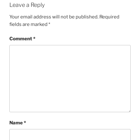
Leave a Reply
Your email address will not be published.
Required
fields are marked
*
Comment
*
Name
*