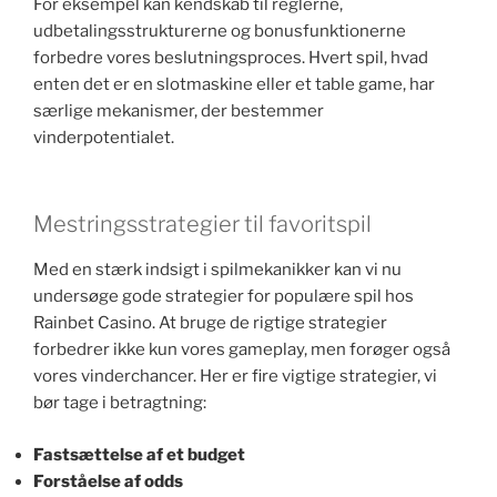
For eksempel kan kendskab til reglerne,
udbetalingsstrukturerne og bonusfunktionerne
forbedre vores beslutningsproces. Hvert spil, hvad
enten det er en slotmaskine eller et table game, har
særlige mekanismer, der bestemmer
vinderpotentialet.
Mestringsstrategier til favoritspil
Med en stærk indsigt i spilmekanikker kan vi nu
undersøge gode strategier for populære spil hos
Rainbet Casino. At bruge de rigtige strategier
forbedrer ikke kun vores gameplay, men forøger også
vores vinderchancer. Her er fire vigtige strategier, vi
bør tage i betragtning:
Fastsættelse af et budget
Forståelse af odds