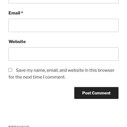
Email
*
Website
Save my name, email, and website in this browser
for the next time I comment.
Post
PREVIOUS