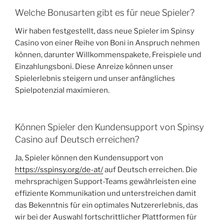
Welche Bonusarten gibt es für neue Spieler?
Wir haben festgestellt, dass neue Spieler im Spinsy
Casino von einer Reihe von Boni in Anspruch nehmen
können, darunter Willkommenspakete, Freispiele und
Einzahlungsboni. Diese Anreize können unser
Spielerlebnis steigern und unser anfängliches
Spielpotenzial maximieren.
Können Spieler den Kundensupport von Spinsy
Casino auf Deutsch erreichen?
Ja, Spieler können den Kundensupport von
https://sspinsy.org/de-at/
auf Deutsch erreichen. Die
mehrsprachigen Support-Teams gewährleisten eine
effiziente Kommunikation und unterstreichen damit
das Bekenntnis für ein optimales Nutzererlebnis, das
wir bei der Auswahl fortschrittlicher Plattformen für