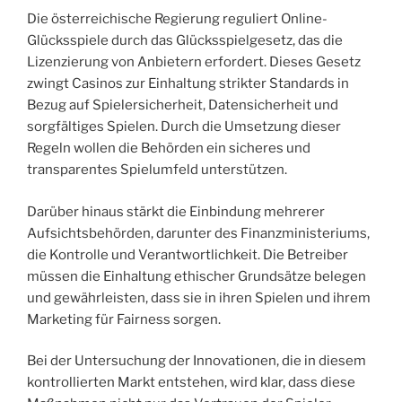
Die österreichische Regierung reguliert Online-
Glücksspiele durch das Glücksspielgesetz, das die
Lizenzierung von Anbietern erfordert. Dieses Gesetz
zwingt Casinos zur Einhaltung strikter Standards in
Bezug auf Spielersicherheit, Datensicherheit und
sorgfältiges Spielen. Durch die Umsetzung dieser
Regeln wollen die Behörden ein sicheres und
transparentes Spielumfeld unterstützen.
Darüber hinaus stärkt die Einbindung mehrerer
Aufsichtsbehörden, darunter des Finanzministeriums,
die Kontrolle und Verantwortlichkeit. Die Betreiber
müssen die Einhaltung ethischer Grundsätze belegen
und gewährleisten, dass sie in ihren Spielen und ihrem
Marketing für Fairness sorgen.
Bei der Untersuchung der Innovationen, die in diesem
kontrollierten Markt entstehen, wird klar, dass diese