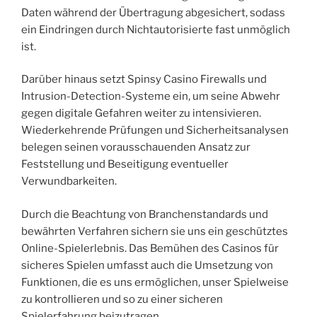
Daten während der Übertragung abgesichert, sodass
ein Eindringen durch Nichtautorisierte fast unmöglich
ist.
Darüber hinaus setzt Spinsy Casino Firewalls und
Intrusion-Detection-Systeme ein, um seine Abwehr
gegen digitale Gefahren weiter zu intensivieren.
Wiederkehrende Prüfungen und Sicherheitsanalysen
belegen seinen vorausschauenden Ansatz zur
Feststellung und Beseitigung eventueller
Verwundbarkeiten.
Durch die Beachtung von Branchenstandards und
bewährten Verfahren sichern sie uns ein geschütztes
Online-Spielerlebnis. Das Bemühen des Casinos für
sicheres Spielen umfasst auch die Umsetzung von
Funktionen, die es uns ermöglichen, unser Spielweise
zu kontrollieren und so zu einer sicheren
Spielerfahrung beizutragen.