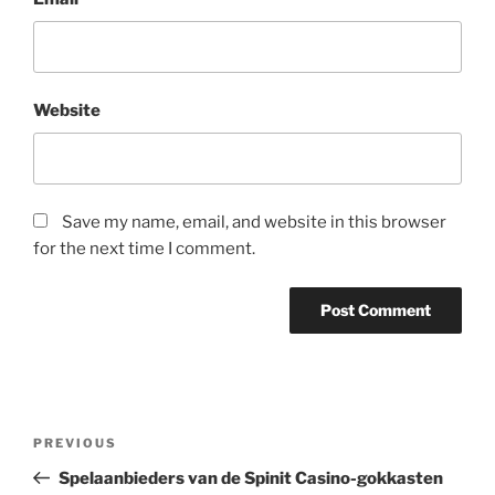
Website
Save my name, email, and website in this browser
for the next time I comment.
Post
Previous
PREVIOUS
navigation
Post
Spelaanbieders van de Spinit Casino-gokkasten