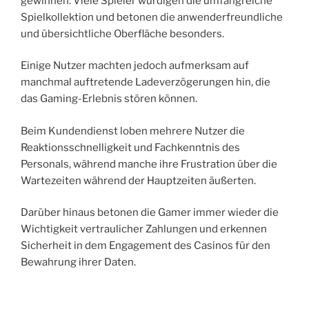
gewinnen. Viele Spieler würdigen die umfangreiche
Spielkollektion und betonen die anwenderfreundliche
und übersichtliche Oberfläche besonders.
Einige Nutzer machten jedoch aufmerksam auf
manchmal auftretende Ladeverzögerungen hin, die
das Gaming-Erlebnis stören können.
Beim Kundendienst loben mehrere Nutzer die
Reaktionsschnelligkeit und Fachkenntnis des
Personals, während manche ihre Frustration über die
Wartezeiten während der Hauptzeiten äußerten.
Darüber hinaus betonen die Gamer immer wieder die
Wichtigkeit vertraulicher Zahlungen und erkennen
Sicherheit in dem Engagement des Casinos für den
Bewahrung ihrer Daten.