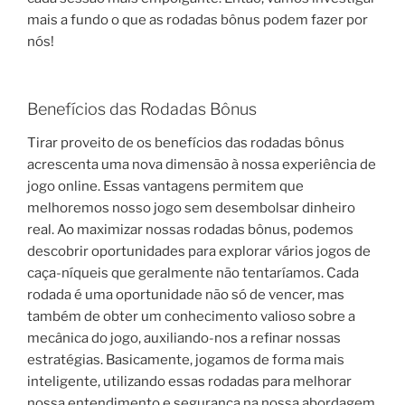
mais a fundo o que as rodadas bônus podem fazer por
nós!
Benefícios das Rodadas Bônus
Tirar proveito de os benefícios das rodadas bônus
acrescenta uma nova dimensão à nossa experiência de
jogo online. Essas vantagens permitem que
melhoremos nosso jogo sem desembolsar dinheiro
real. Ao maximizar nossas rodadas bônus, podemos
descobrir oportunidades para explorar vários jogos de
caça-níqueis que geralmente não tentaríamos. Cada
rodada é uma oportunidade não só de vencer, mas
também de obter um conhecimento valioso sobre a
mecânica do jogo, auxiliando-nos a refinar nossas
estratégias. Basicamente, jogamos de forma mais
inteligente, utilizando essas rodadas para melhorar
nossa entendimento e segurança na nossa abordagem.