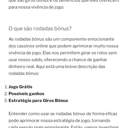
que são giros bônus e os benefícios que eles oferecem
para nossa vivência de jogo.
O que são rodadas bônus?
As rodadas bônus são um componente emocionante
dos cassinos online que podem aprimorar muito nossa
vivência de jogo. Elas nos permitem girar os rolos sem
usar nosso saldo, oferecendo a chance de ganhar
dinheiro real. Aqui está uma breve descrição das
rodadas bônus:
Jogo Grátis
Possíveis ganhos
Estratégia para Giros Bônus
Entender como usar as rodadas bônus de forma eficaz
pode aprimorar nossa estratégia de jogo, tornando
cada sessão mais empolgante. Então, vamos investigar