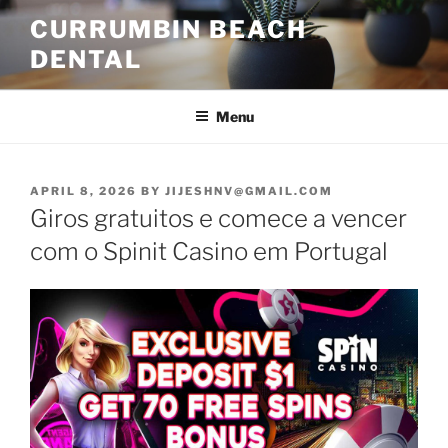
Skip
CURRUMBIN BEACH
to
DENTAL
content
Menu
POSTED
APRIL 8, 2026
BY
JIJESHNV@GMAIL.COM
ON
Giros gratuitos e comece a vencer
com o Spinit Casino em Portugal