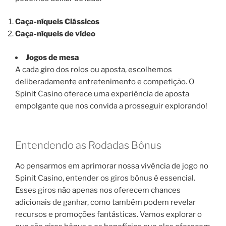
Caça-níqueis Clássicos
Caça-níqueis de vídeo
Jogos de mesa
A cada giro dos rolos ou aposta, escolhemos
deliberadamente entretenimento e competição. O
Spinit Casino oferece uma experiência de aposta
empolgante que nos convida a prosseguir explorando!
Entendendo as Rodadas Bônus
Ao pensarmos em aprimorar nossa vivência de jogo no
Spinit Casino, entender os giros bônus é essencial.
Esses giros não apenas nos oferecem chances
adicionais de ganhar, como também podem revelar
recursos e promoções fantásticas. Vamos explorar o