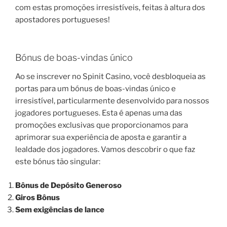
com estas promoções irresistíveis, feitas à altura dos
apostadores portugueses!
Bónus de boas-vindas único
Ao se inscrever no Spinit Casino, você desbloqueia as
portas para um bónus de boas-vindas único e
irresistível, particularmente desenvolvido para nossos
jogadores portugueses. Esta é apenas uma das
promoções exclusivas que proporcionamos para
aprimorar sua experiência de aposta e garantir a
lealdade dos jogadores. Vamos descobrir o que faz
este bónus tão singular:
Bônus de Depósito Generoso
Giros Bônus
Sem exigências de lance