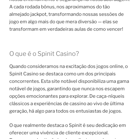
A cada rodada bônus, nos aproximamos do tão
almejado jackpot, transformando nossas sessões de
jogo em algo mais do que mera diversão — elas se
transformam em verdadeiras aulas de como vencer!
O que é o Spinit Casino?
Quando consideramos na excitação dos jogos online, o
Spinit Casino se destaca como um dos principais
concorrentes. Esta site notável disponibiliza uma gama
notável de jogos, garantindo que nunca nos escapem
opções emocionantes para explorar. De caça-níqueis
clássicos a experiências de cassino ao vivo de última
geração, há algo para todos os entusiastas de jogos.
O que realmente destaca o Spinit é seu dedicação em
oferecer uma vivência de cliente excepcional.