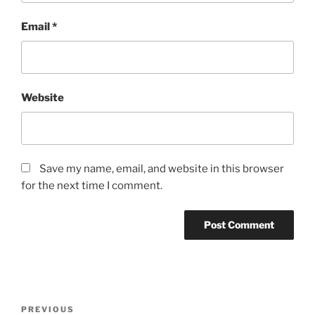
Email
*
Website
Save my name, email, and website in this browser
for the next time I comment.
Post
Previous
PREVIOUS