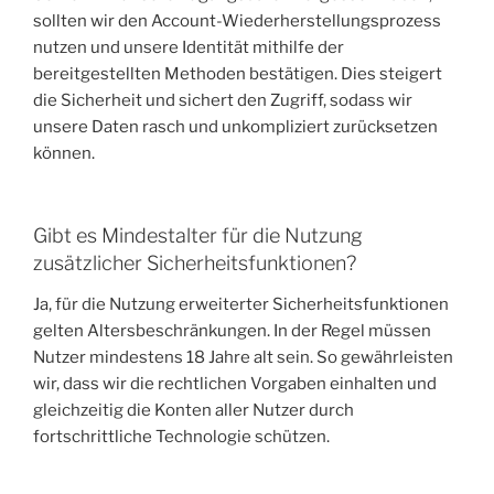
sollten wir den Account-Wiederherstellungsprozess
nutzen und unsere Identität mithilfe der
bereitgestellten Methoden bestätigen. Dies steigert
die Sicherheit und sichert den Zugriff, sodass wir
unsere Daten rasch und unkompliziert zurücksetzen
können.
Gibt es Mindestalter für die Nutzung
zusätzlicher Sicherheitsfunktionen?
Ja, für die Nutzung erweiterter Sicherheitsfunktionen
gelten Altersbeschränkungen. In der Regel müssen
Nutzer mindestens 18 Jahre alt sein. So gewährleisten
wir, dass wir die rechtlichen Vorgaben einhalten und
gleichzeitig die Konten aller Nutzer durch
fortschrittliche Technologie schützen.