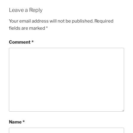
Leave a Reply
Your email address will not be published.
Required
fields are marked
*
Comment
*
Name
*