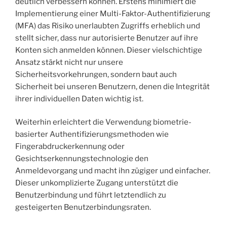
deutlich verbessern können. Erstens minimiert die
Implementierung einer Multi-Faktor-Authentifizierung
(MFA) das Risiko unerlaubten Zugriffs erheblich und
stellt sicher, dass nur autorisierte Benutzer auf ihre
Konten sich anmelden können. Dieser vielschichtige
Ansatz stärkt nicht nur unsere
Sicherheitsvorkehrungen, sondern baut auch
Sicherheit bei unseren Benutzern, denen die Integrität
ihrer individuellen Daten wichtig ist.
Weiterhin erleichtert die Verwendung biometrie-
basierter Authentifizierungsmethoden wie
Fingerabdruckerkennung oder
Gesichtserkennungstechnologie den
Anmeldevorgang und macht ihn zügiger und einfacher.
Dieser unkomplizierte Zugang unterstützt die
Benutzerbindung und führt letztendlich zu
gesteigerten Benutzerbindungsraten.