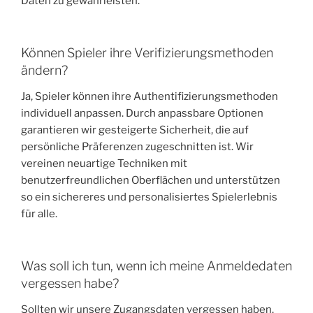
Daten zu gewährleisten.
Können Spieler ihre Verifizierungsmethoden
ändern?
Ja, Spieler können ihre Authentifizierungsmethoden
individuell anpassen. Durch anpassbare Optionen
garantieren wir gesteigerte Sicherheit, die auf
persönliche Präferenzen zugeschnitten ist. Wir
vereinen neuartige Techniken mit
benutzerfreundlichen Oberflächen und unterstützen
so ein sichereres und personalisiertes Spielerlebnis
für alle.
Was soll ich tun, wenn ich meine Anmeldedaten
vergessen habe?
Sollten wir unsere Zugangsdaten vergessen haben,