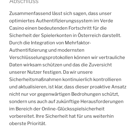
Abschluss
Zusammenfassend lässt sich sagen, dass unser
optimiertes Authentifizierungssystem im Verde
Casino einen bedeutenden Fortschritt für die
Sicherheit der Spielerkonten in Österreich darstellt.
Durch die Integration von Mehrfaktor-
Authentifizierung und modernsten
Verschlüsselungsprotokollen können wir vertrauliche
Daten wirksam schützen und das die Zuversicht
unserer Nutzer festigen. Da wir unsere
Sicherheitsmaßnahmen kontinuierlich kontrollieren
und aktualisieren, ist klar, dass dieser proaktive Ansatz
nicht nur vor gegenwärtigen Bedrohungen schützt,
sondern uns auch auf zukünftige Herausforderungen
im Bereich der Online-Glücksspielsicherheit
vorbereitet. Ihre Sicherheit hat für uns weiterhin
oberste Priorität.