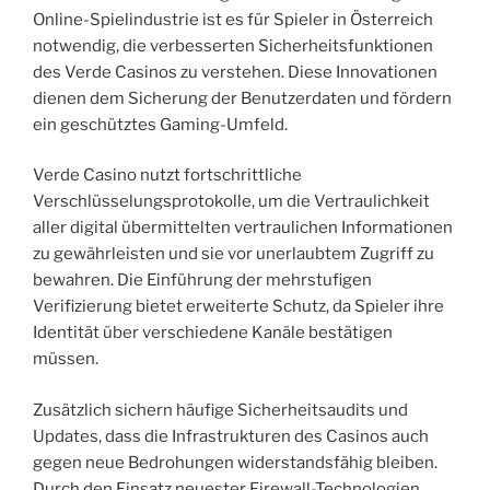
Online-Spielindustrie ist es für Spieler in Österreich
notwendig, die verbesserten Sicherheitsfunktionen
des Verde Casinos zu verstehen. Diese Innovationen
dienen dem Sicherung der Benutzerdaten und fördern
ein geschütztes Gaming-Umfeld.
Verde Casino nutzt fortschrittliche
Verschlüsselungsprotokolle, um die Vertraulichkeit
aller digital übermittelten vertraulichen Informationen
zu gewährleisten und sie vor unerlaubtem Zugriff zu
bewahren. Die Einführung der mehrstufigen
Verifizierung bietet erweiterte Schutz, da Spieler ihre
Identität über verschiedene Kanäle bestätigen
müssen.
Zusätzlich sichern häufige Sicherheitsaudits und
Updates, dass die Infrastrukturen des Casinos auch
gegen neue Bedrohungen widerstandsfähig bleiben.
Durch den Einsatz neuester Firewall-Technologien