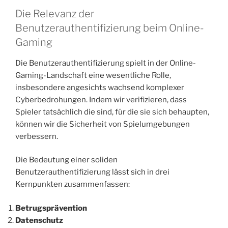
Die Relevanz der
Benutzerauthentifizierung beim Online-
Gaming
Die Benutzerauthentifizierung spielt in der Online-
Gaming-Landschaft eine wesentliche Rolle,
insbesondere angesichts wachsend komplexer
Cyberbedrohungen. Indem wir verifizieren, dass
Spieler tatsächlich die sind, für die sie sich behaupten,
können wir die Sicherheit von Spielumgebungen
verbessern.
Die Bedeutung einer soliden
Benutzerauthentifizierung lässt sich in drei
Kernpunkten zusammenfassen:
Betrugsprävention
Datenschutz