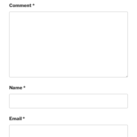
Comment
*
Name
*
Email
*