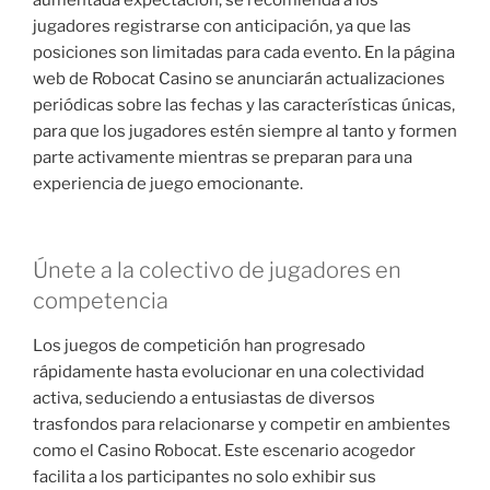
aumentada expectación, se recomienda a los
jugadores registrarse con anticipación, ya que las
posiciones son limitadas para cada evento. En la página
web de Robocat Casino se anunciarán actualizaciones
periódicas sobre las fechas y las características únicas,
para que los jugadores estén siempre al tanto y formen
parte activamente mientras se preparan para una
experiencia de juego emocionante.
Únete a la colectivo de jugadores en
competencia
Los juegos de competición han progresado
rápidamente hasta evolucionar en una colectividad
activa, seduciendo a entusiastas de diversos
trasfondos para relacionarse y competir en ambientes
como el Casino Robocat. Este escenario acogedor
facilita a los participantes no solo exhibir sus