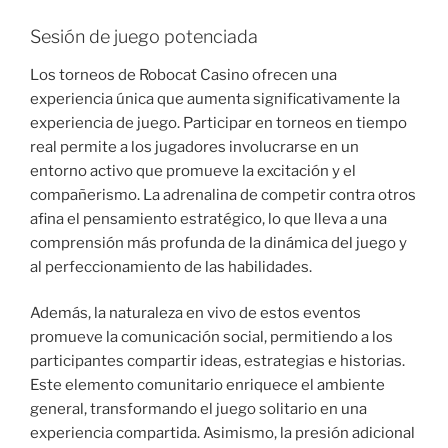
Sesión de juego potenciada
Los torneos de Robocat Casino ofrecen una
experiencia única que aumenta significativamente la
experiencia de juego. Participar en torneos en tiempo
real permite a los jugadores involucrarse en un
entorno activo que promueve la excitación y el
compañerismo. La adrenalina de competir contra otros
afina el pensamiento estratégico, lo que lleva a una
comprensión más profunda de la dinámica del juego y
al perfeccionamiento de las habilidades.
Además, la naturaleza en vivo de estos eventos
promueve la comunicación social, permitiendo a los
participantes compartir ideas, estrategias e historias.
Este elemento comunitario enriquece el ambiente
general, transformando el juego solitario en una
experiencia compartida. Asimismo, la presión adicional