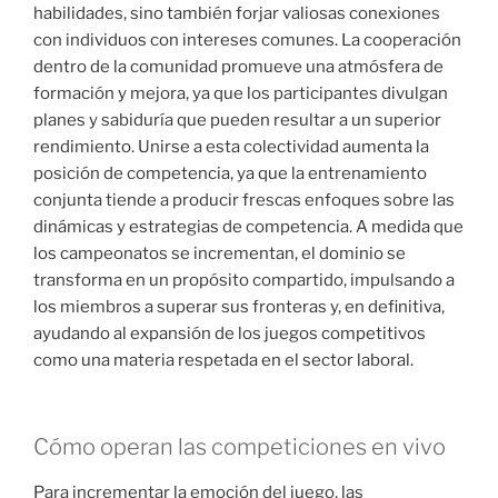
habilidades, sino también forjar valiosas conexiones
con individuos con intereses comunes. La cooperación
dentro de la comunidad promueve una atmósfera de
formación y mejora, ya que los participantes divulgan
planes y sabiduría que pueden resultar a un superior
rendimiento. Unirse a esta colectividad aumenta la
posición de competencia, ya que la entrenamiento
conjunta tiende a producir frescas enfoques sobre las
dinámicas y estrategias de competencia. A medida que
los campeonatos se incrementan, el dominio se
transforma en un propósito compartido, impulsando a
los miembros a superar sus fronteras y, en definitiva,
ayudando al expansión de los juegos competitivos
como una materia respetada en el sector laboral.
Cómo operan las competiciones en vivo
Para incrementar la emoción del juego, las