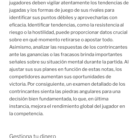
jugadores deben vigilar atentamente los tendencias de
jugadas y los formas de juego de sus rivales para
identificar sus puntos débiles y aprovecharlas con
eficacia. Identificar tendencias, como la resistencia al
riesgo o la hostilidad, puede proporcionar datos crucial
sobre en qué momento retirarse o apostar todo.
Asimismo, analizar las respuestas de los contrincantes
ante las ganancias o las fracasos brinda importantes
señales sobre su situación mental durante la partida. Al
ajustar sus sus planes en función de estas notas, los
competidores aumentan sus oportunidades de
victoria. Por consiguiente, un examen detallado de los
contrincantes sienta las piedras angulares para una
decisión bien fundamentada, lo que, en última
instancia, mejora el rendimiento global del jugador en
la competencia.
Gestiona tu dinero