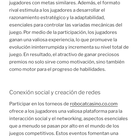
jugadores con metas similares. Además, el formato
rival estimula a los jugadores a desarrollar el
razonamiento estratégico y la adaptabilidad,
esenciales para controlar las variadas mecánicas del
juego. Por medio de la participación, los jugadores
ganan una valiosa experiencia, lo que promueve la
evolución ininterrumpida y incrementa su nivel total de
juego. En resultado, el atractivo de ganar preciosos
premios no solo sirve como motivación, sino también
como motor para el progreso de habilidades.
Conexión social y creación de redes
Participar en los torneos de
robocatcasino.co.com
ofrece a los jugadores una valiosa plataforma para la
interacción social y el networking, aspectos esenciales
que a menudo se pasan por alto en el mundo de los
juegos competitivos. Estos eventos fomentan una