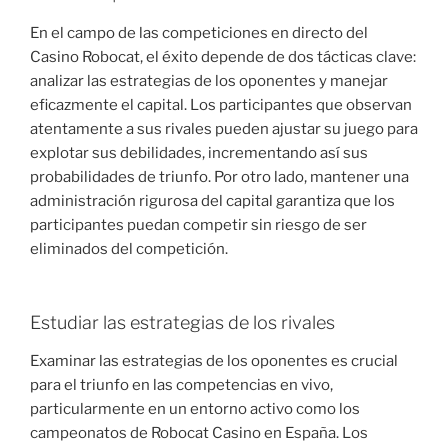
En el campo de las competiciones en directo del
Casino Robocat, el éxito depende de dos tácticas clave:
analizar las estrategias de los oponentes y manejar
eficazmente el capital. Los participantes que observan
atentamente a sus rivales pueden ajustar su juego para
explotar sus debilidades, incrementando así sus
probabilidades de triunfo. Por otro lado, mantener una
administración rigurosa del capital garantiza que los
participantes puedan competir sin riesgo de ser
eliminados del competición.
Estudiar las estrategias de los rivales
Examinar las estrategias de los oponentes es crucial
para el triunfo en las competencias en vivo,
particularmente en un entorno activo como los
campeonatos de Robocat Casino en España. Los