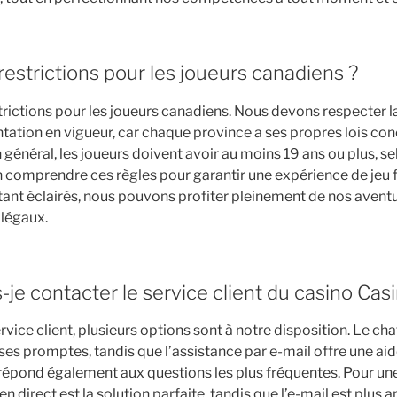
 restrictions pour les joueurs canadiens ?
estrictions pour les joueurs canadiens. Nous devons respecter 
tation en vigueur, car chaque province a ses propres lois con
 général, les joueurs doivent avoir au moins 19 ans ou plus, sel
n comprendre ces règles pour garantir une expérience de jeu f
tant éclairés, nous pouvons profiter pleinement de nos aventu
 légaux.
e contacter le service client du casino Cas
rvice client, plusieurs options sont à notre disposition. Le ch
ses promptes, tandis que l’assistance par e-mail offre une ai
épond également aux questions les plus fréquentes. Pour un
en direct est la solution parfaite, tandis que l’e-mail est plus