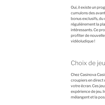
Oui, il existe un pr
cumulons des avanta
bonus exclusifs, du 
régulièrement la pl
intéressants. Ce pro
profiter de nouvell
vidéoludique !
Choix de jeu
Chez Casinova Casi
croupiers en direct 
votre écran. Ces jeu
expérience de jeu. Im
mélangent et la poss