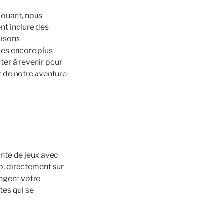
 jouant, nous
nt inclure des
lisons
ces encore plus
ter à revenir pour
 de notre aventure
nte de jeux avec
no, directement sur
angent votre
tes qui se