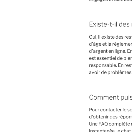
Existe-t-il des
Oui, il existe des r
d’âge et la réglemen
d’argent en ligne. En
est essentiel de bie
responsable. En res
avoir de problèmes
Comment puis-j
Pour contacter le se
d’obtenir des répon
Une FAQ complète r
instantanée, le chat 