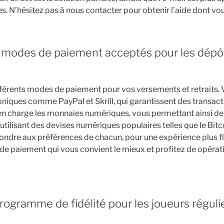
. N’hésitez pas à nous contacter pour obtenir l’aide dont vou
s modes de paiement acceptés pour les dépôt
érents modes de paiement pour vos versements et retraits. 
roniques comme PayPal et Skrill, qui garantissent des transact
en charge les monnaies numériques, vous permettant ainsi de
 utilisant des devises numériques populaires telles que le Bitcoi
ndre aux préférences de chacun, pour une expérience plus flu
de paiement qui vous convient le mieux et profitez de opérat
 programme de fidélité pour les joueurs réguli