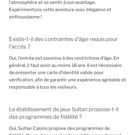
l’atmosphère et se sentir à son avantage.
Expérimentons cette aventure avec élégance et
enthousiasme !
Existe-t-il des contraintes d’âge requis pour
l’accès ?
Oui, l’entrée est soumise à des restrictions d’âge. En
général, il faut avoir au moins 18 ans. Il est nécessaire
de présenter une carte d’identité valide pour
vérification, afin de garantir une expérience agréable et
responsable à tous les visiteurs.
Le établissement de jeux Sultan propose-t-il
des programmes de fidélité ?
Oui, Sultan Casino propose des programmes de