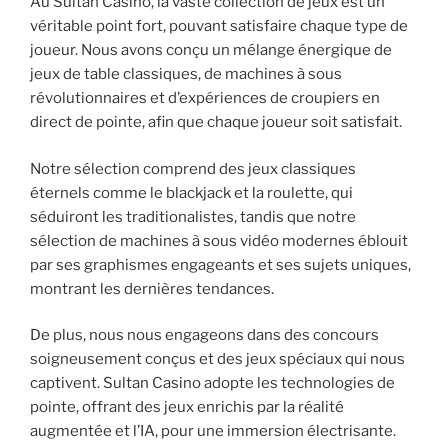
Au Sultan Casino, la vaste collection de jeux est un
véritable point fort, pouvant satisfaire chaque type de
joueur. Nous avons conçu un mélange énergique de
jeux de table classiques, de machines à sous
révolutionnaires et d’expériences de croupiers en
direct de pointe, afin que chaque joueur soit satisfait.
Notre sélection comprend des jeux classiques
éternels comme le blackjack et la roulette, qui
séduiront les traditionalistes, tandis que notre
sélection de machines à sous vidéo modernes éblouit
par ses graphismes engageants et ses sujets uniques,
montrant les dernières tendances.
De plus, nous nous engageons dans des concours
soigneusement conçus et des jeux spéciaux qui nous
captivent. Sultan Casino adopte les technologies de
pointe, offrant des jeux enrichis par la réalité
augmentée et l’IA, pour une immersion électrisante.