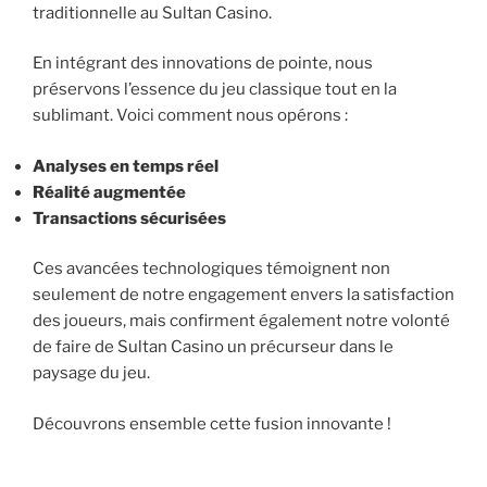
traditionnelle au Sultan Casino.
En intégrant des innovations de pointe, nous
préservons l’essence du jeu classique tout en la
sublimant. Voici comment nous opérons :
Analyses en temps réel
Réalité augmentée
Transactions sécurisées
Ces avancées technologiques témoignent non
seulement de notre engagement envers la satisfaction
des joueurs, mais confirment également notre volonté
de faire de Sultan Casino un précurseur dans le
paysage du jeu.
Découvrons ensemble cette fusion innovante !