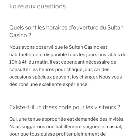
Foire aux questions
Quels sont les horaires d’ouverture du Sultan
Casino ?
Nous avons observé que le Sultan Casino est
habituellement disponible tous les jours ouvrables de
10h à 4h du matin. Il est cependant nécessaire de
consulter les heures pour chaque jour, car des
occasions spéciaux peuvent les changer. Nous vous
désirons une excellente expérience !
Existe-t-il un dress code pour les visiteurs ?
Oui, une tenue appropriée est demandée des invités.
Nous suggérons une habillement soignée et casual,
pour que tous puisse profiter pleinement de