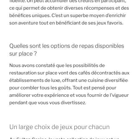
fidélité. On peut accumuler des crédits en participant,
ce qui permet de obtenir diverses récompenses et des
bénéfices uniques. C’est un superbe moyen d’enrichir
son aventure tout en bénéficiant de ses jeux favoris.
Quelles sont les options de repas disponibles
sur place ?
Nous avons constaté que les possibilités de
restauration sur place vont des cafés décontractés aux
établissements de luxe, offrant une cuisine diversifiée
pour combler tous les goûts. Tout est pensé pour
améliorer votre expérience et vous fournir de l’vigueur
pendant que vous vous divertissez.
Un large choix de jeux pour chacun