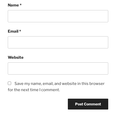
Name
*
Email
*
Website
Save my name, email, and website in this browser
for the next time I comment.