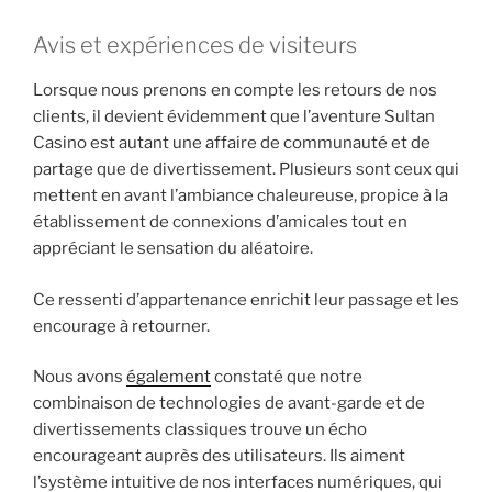
Avis et expériences de visiteurs
Lorsque nous prenons en compte les retours de nos
clients, il devient évidemment que l’aventure Sultan
Casino est autant une affaire de communauté et de
partage que de divertissement. Plusieurs sont ceux qui
mettent en avant l’ambiance chaleureuse, propice à la
établissement de connexions d’amicales tout en
appréciant le sensation du aléatoire.
Ce ressenti d’appartenance enrichit leur passage et les
encourage à retourner.
Nous avons
également
constaté que notre
combinaison de technologies de avant-garde et de
divertissements classiques trouve un écho
encourageant auprès des utilisateurs. Ils aiment
l’système intuitive de nos interfaces numériques, qui