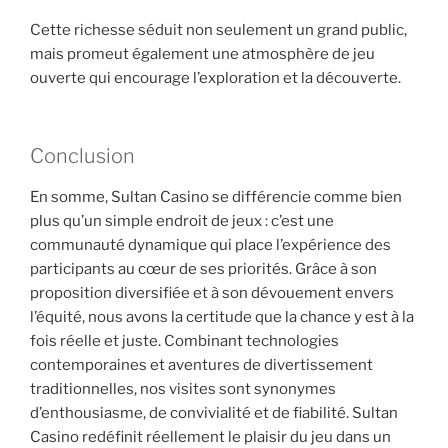
Cette richesse séduit non seulement un grand public,
mais promeut également une atmosphère de jeu
ouverte qui encourage l’exploration et la découverte.
Conclusion
En somme, Sultan Casino se différencie comme bien
plus qu’un simple endroit de jeux : c’est une
communauté dynamique qui place l’expérience des
participants au cœur de ses priorités. Grâce à son
proposition diversifiée et à son dévouement envers
l’équité, nous avons la certitude que la chance y est à la
fois réelle et juste. Combinant technologies
contemporaines et aventures de divertissement
traditionnelles, nos visites sont synonymes
d’enthousiasme, de convivialité et de fiabilité. Sultan
Casino redéfinit réellement le plaisir du jeu dans un