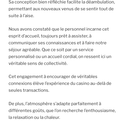
Sa conception bien réfléchie facilite la déambulation,
permettant aux nouveaux venus de se sentir tout de
suite à l’aise.
Nous avons constaté que le personnel incarne cet
esprit d’accueil, toujours prêt à assister, à
communiquer ses connaissances et à faire notre
séjour agréable. Que ce soit par un service
personnalisé ou un accueil cordial, on ressent ici un
véritable sens de collectivité.
Cet engagement à encourager de véritables
connexions élève l’expérience du casino au-delà de
seules transactions.
De plus, l’atmosphère s’adapte parfaitement à
différentes goûts, que l’on recherche l’enthousiasme,
la relaxation ou la chaleur.