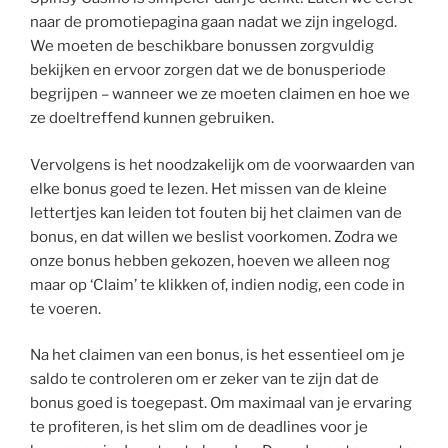
naar de promotiepagina gaan nadat we zijn ingelogd.
We moeten de beschikbare bonussen zorgvuldig
bekijken en ervoor zorgen dat we de bonusperiode
begrijpen – wanneer we ze moeten claimen en hoe we
ze doeltreffend kunnen gebruiken.
Vervolgens is het noodzakelijk om de voorwaarden van
elke bonus goed te lezen. Het missen van de kleine
lettertjes kan leiden tot fouten bij het claimen van de
bonus, en dat willen we beslist voorkomen. Zodra we
onze bonus hebben gekozen, hoeven we alleen nog
maar op ‘Claim’ te klikken of, indien nodig, een code in
te voeren.
Na het claimen van een bonus, is het essentieel om je
saldo te controleren om er zeker van te zijn dat de
bonus goed is toegepast. Om maximaal van je ervaring
te profiteren, is het slim om de deadlines voor je