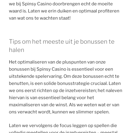
we bij Spinsy Casino doorbrengen echt de moeite
waard is. Laten we erin duiken en optimaal profiteren
van wat ons te wachten staat!
Tips om het meeste uit je bonussen te
halen
Het optimaliseren van de pluspunten van onze
bonussen bij Spinsy Casino is essentieel voor een
uitstekende spelervaring. Om deze bonussen echt te
benutten, is een solide bonusstrategie cruciaal. Laten
we ons eerst richten op de inzetvereisten; het naleven
hiervan is van essentieel belang voor het
maximaliseren van de winst. Als we weten wat er van
ons verwacht wordt, kunnen we slimmer spelen.
Laten we vervolgens de focus leggen op spellen die
volledig meetellen voor de inzetvereisten – meestal