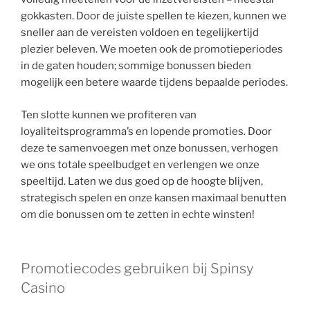
gokkasten. Door de juiste spellen te kiezen, kunnen we
sneller aan de vereisten voldoen en tegelijkertijd
plezier beleven. We moeten ook de promotieperiodes
in de gaten houden; sommige bonussen bieden
mogelijk een betere waarde tijdens bepaalde periodes.
Ten slotte kunnen we profiteren van
loyaliteitsprogramma’s en lopende promoties. Door
deze te samenvoegen met onze bonussen, verhogen
we ons totale speelbudget en verlengen we onze
speeltijd. Laten we dus goed op de hoogte blijven,
strategisch spelen en onze kansen maximaal benutten
om die bonussen om te zetten in echte winsten!
Promotiecodes gebruiken bij Spinsy
Casino