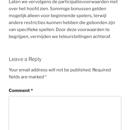
Laten we vervolgens de participatievoorwaarden niet
over het hoofd zien. Sommige bonussen gelden
mogelijk alleen voor beginnende spelers, terwijl
andere restricties kunnen hebben die gebonden zijn
van specifieke spellen. Door deze voorwaarden te
begrijpen, vermijden we teleurstellingen achteraf.
Leave a Reply
Your email address will not be published.
Required
fields are marked
*
Comment
*