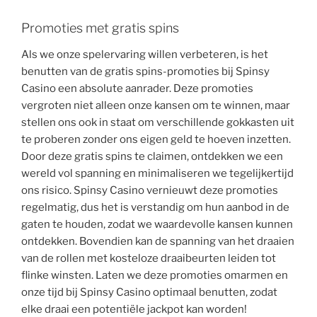
Promoties met gratis spins
Als we onze spelervaring willen verbeteren, is het
benutten van de gratis spins-promoties bij Spinsy
Casino een absolute aanrader. Deze promoties
vergroten niet alleen onze kansen om te winnen, maar
stellen ons ook in staat om verschillende gokkasten uit
te proberen zonder ons eigen geld te hoeven inzetten.
Door deze gratis spins te claimen, ontdekken we een
wereld vol spanning en minimaliseren we tegelijkertijd
ons risico. Spinsy Casino vernieuwt deze promoties
regelmatig, dus het is verstandig om hun aanbod in de
gaten te houden, zodat we waardevolle kansen kunnen
ontdekken. Bovendien kan de spanning van het draaien
van de rollen met kosteloze draaibeurten leiden tot
flinke winsten. Laten we deze promoties omarmen en
onze tijd bij Spinsy Casino optimaal benutten, zodat
elke draai een potentiële jackpot kan worden!