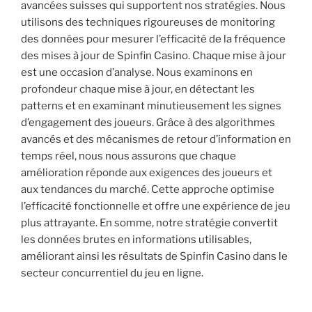
avancées suisses qui supportent nos stratégies. Nous
utilisons des techniques rigoureuses de monitoring
des données pour mesurer l’efficacité de la fréquence
des mises à jour de Spinfin Casino. Chaque mise à jour
est une occasion d’analyse. Nous examinons en
profondeur chaque mise à jour, en détectant les
patterns et en examinant minutieusement les signes
d’engagement des joueurs. Grâce à des algorithmes
avancés et des mécanismes de retour d’information en
temps réel, nous nous assurons que chaque
amélioration réponde aux exigences des joueurs et
aux tendances du marché. Cette approche optimise
l’efficacité fonctionnelle et offre une expérience de jeu
plus attrayante. En somme, notre stratégie convertit
les données brutes en informations utilisables,
améliorant ainsi les résultats de Spinfin Casino dans le
secteur concurrentiel du jeu en ligne.