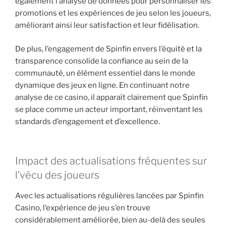
également l’analyse de données pour personnaliser les
promotions et les expériences de jeu selon les joueurs,
améliorant ainsi leur satisfaction et leur fidélisation.
De plus, l’engagement de Spinfin envers l’équité et la
transparence consolide la confiance au sein de la
communauté, un élément essentiel dans le monde
dynamique des jeux en ligne. En continuant notre
analyse de ce casino, il apparaît clairement que Spinfin
se place comme un acteur important, réinventant les
standards d’engagement et d’excellence.
Impact des actualisations fréquentes sur
l’vécu des joueurs
Avec les actualisations régulières lancées par Spinfin
Casino, l’expérience de jeu s’en trouve
considérablement améliorée, bien au-delà des seules