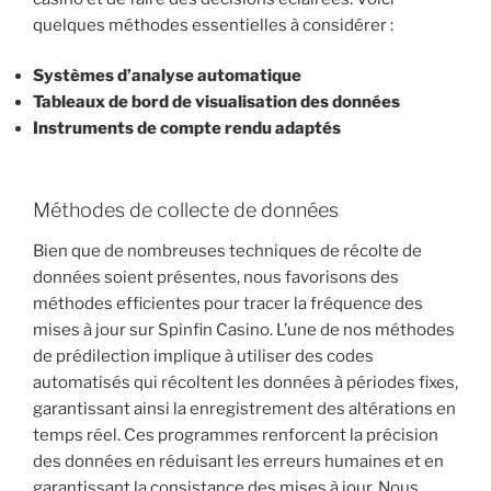
quelques méthodes essentielles à considérer :
Systèmes d’analyse automatique
Tableaux de bord de visualisation des données
Instruments de compte rendu adaptés
Méthodes de collecte de données
Bien que de nombreuses techniques de récolte de
données soient présentes, nous favorisons des
méthodes efficientes pour tracer la fréquence des
mises à jour sur Spinfin Casino. L’une de nos méthodes
de prédilection implique à utiliser des codes
automatisés qui récoltent les données à périodes fixes,
garantissant ainsi la enregistrement des altérations en
temps réel. Ces programmes renforcent la précision
des données en réduisant les erreurs humaines et en
garantissant la consistance des mises à jour. Nous