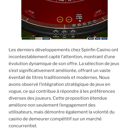
Les derniers développements chez Spinfin Casino ont
incontestablement capté l’attention, montrant d’une
évolution dynamique de son offre. La sélection de jeux
s’est significativement améliorée, offrant un vaste
éventail de titres traditionnels et modernes. Nous
avons observé l’intégration stratégique de jeux en
vogue, ce qui contribue à répondre à les préférences
diverses des joueurs. Cette proposition étendue
améliore non seulement l’engagement des
utilisateurs, mais démontre également la volonté du
casino de demeurer compétitif sur un marché
concurrentiel.