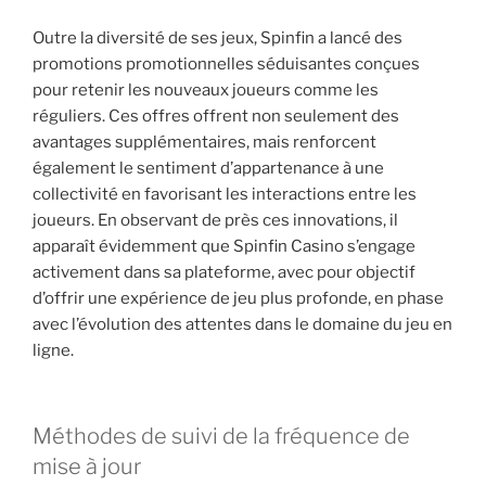
Outre la diversité de ses jeux, Spinfin a lancé des
promotions promotionnelles séduisantes conçues
pour retenir les nouveaux joueurs comme les
réguliers. Ces offres offrent non seulement des
avantages supplémentaires, mais renforcent
également le sentiment d’appartenance à une
collectivité en favorisant les interactions entre les
joueurs. En observant de près ces innovations, il
apparaît évidemment que Spinfin Casino s’engage
activement dans sa plateforme, avec pour objectif
d’offrir une expérience de jeu plus profonde, en phase
avec l’évolution des attentes dans le domaine du jeu en
ligne.
Méthodes de suivi de la fréquence de
mise à jour