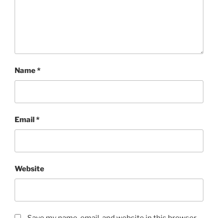
Name
*
Email
*
Website