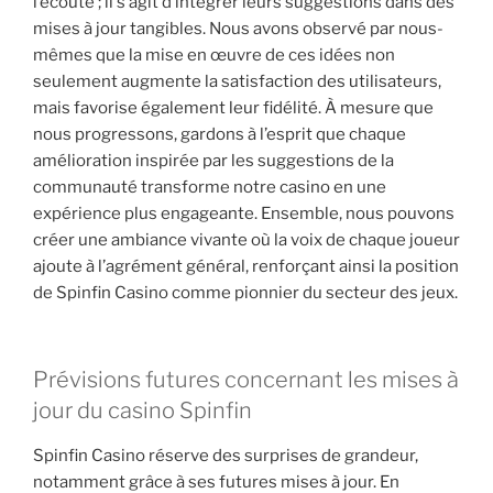
l’écoute ; il s’agit d’intégrer leurs suggestions dans des
mises à jour tangibles. Nous avons observé par nous-
mêmes que la mise en œuvre de ces idées non
seulement augmente la satisfaction des utilisateurs,
mais favorise également leur fidélité. À mesure que
nous progressons, gardons à l’esprit que chaque
amélioration inspirée par les suggestions de la
communauté transforme notre casino en une
expérience plus engageante. Ensemble, nous pouvons
créer une ambiance vivante où la voix de chaque joueur
ajoute à l’agrément général, renforçant ainsi la position
de Spinfin Casino comme pionnier du secteur des jeux.
Prévisions futures concernant les mises à
jour du casino Spinfin
Spinfin Casino réserve des surprises de grandeur,
notamment grâce à ses futures mises à jour. En