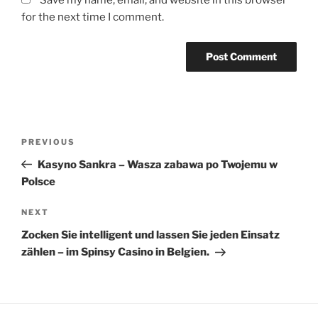
Save my name, email, and website in this browser
for the next time I comment.
Post
Previous
PREVIOUS
navigation
Post
Kasyno Sankra – Wasza zabawa po Twojemu w
Polsce
Next
NEXT
Post
Zocken Sie intelligent und lassen Sie jeden Einsatz
zählen – im Spinsy Casino in Belgien.