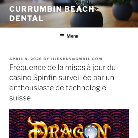
Skip
CURRUMBIN BEACH
to
DENTAL
content
Menu
POSTED
APRIL 8, 2026
BY
JIJESHNV@GMAIL.COM
ON
Fréquence de la mises à jour du
casino Spinfin surveillée par un
enthousiaste de technologie
suisse