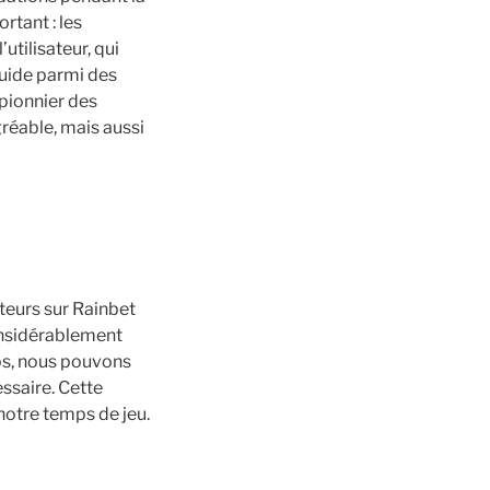
rtant : les
utilisateur, qui
luide parmi des
pionnier des
réable, mais aussi
teurs sur Rainbet
considérablement
ps, nous pouvons
ssaire. Cette
notre temps de jeu.