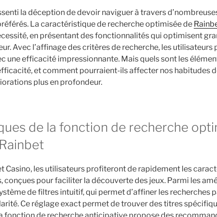
senti la déception de devoir naviguer à travers d’nombreuse
préférés. La caractéristique de recherche optimisée de
Rainbe
cessité, en présentant des fonctionnalités qui optimisent g
teur. Avec l’affinage des critères de recherche, les utilisateu
c une efficacité impressionnante. Mais quels sont les élément
efficacité, et comment pourraient-ils affecter nos habitudes de 
orations plus en profondeur.
iques de la fonction de recherche opt
 Rainbet
 Casino, les utilisateurs profiteront de rapidement les caract
 conçues pour faciliter la découverte des jeux. Parmi les amél
ystème de filtres intuitif, qui permet d’affiner les recherches p
larité. Ce réglage exact permet de trouver des titres spécifiq
la fonction de recherche anticipative propose des recomman