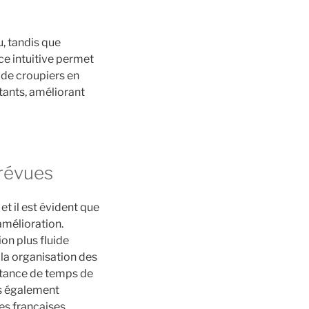
u, tandis que
ace intuitive permet
s de croupiers en
tants, améliorant
prévues
et il est évident que
amélioration.
on plus fluide
 la organisation des
rtance de temps de
ns également
s françaises,