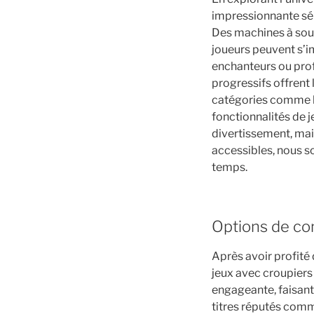
impressionnante sél
Des machines à sous
joueurs peuvent s’i
enchanteurs ou profi
progressifs offrent
catégories comme l
fonctionnalités de 
divertissement, mai
accessibles, nous s
temps.
Options de co
Après avoir profité
jeux avec croupiers
engageante, faisant 
titres réputés comme