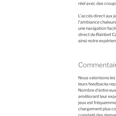
réel avec des croupi
L’accès direct aux j
l’ambiance chaleureu
une navigation facil
direct de Rainbet C
ainsi notre expérien
Commentaire
Nous valorisons les 
leurs feedbacks rep
Nombre d’entre eux 
améliorant leur expé
jeux est fréquemmen
chargement plus co
constaté des deman