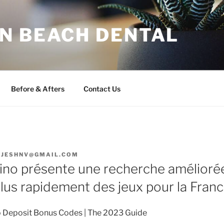
N BEACH DENTAL
Before & Afters
Contact Us
IJESHNV@GMAIL.COM
ino présente une recherche amélioré
lus rapidement des jeux pour la Franc