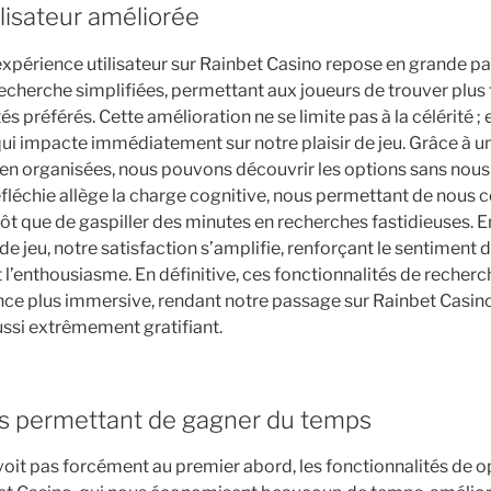
lisateur améliorée
expérience utilisateur sur Rainbet Casino repose en grande pa
recherche simplifiées, permettant aux joueurs de trouver plus 
és préférés. Cette amélioration ne se limite pas à la célérité ; 
qui impacte immédiatement sur notre plaisir de jeu. Grâce à u
ien organisées, nous pouvons découvrir les options sans nous 
fléchie allège la charge cognitive, nous permettant de nous c
tôt que de gaspiller des minutes en recherches fastidieuses. 
de jeu, notre satisfaction s’amplifie, renforçant le sentiment
’enthousiasme. En définitive, ces fonctionnalités de recher
nce plus immersive, rendant notre passage sur Rainbet Casi
ussi extrêmement gratifiant.
és permettant de gagner du temps
voit pas forcément au premier abord, les fonctionnalités de o