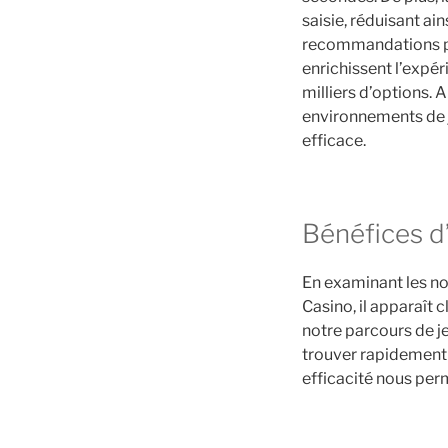
saisie, réduisant ain
recommandations pers
enrichissent l’expér
milliers d’options.
environnements de j
efficace.
Bénéfices d’
En examinant les no
Casino, il apparaît
notre parcours de j
trouver rapidement 
efficacité nous per