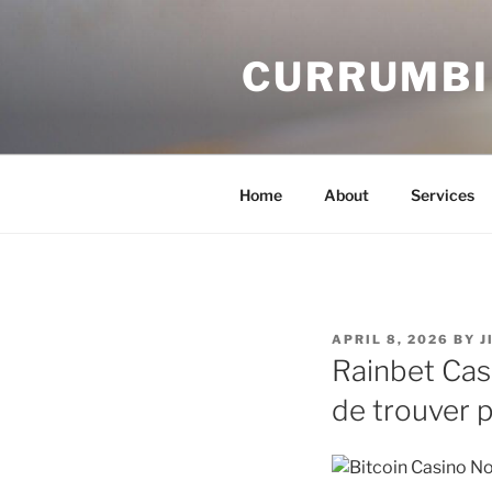
Skip
to
CURRUMBI
content
Home
About
Services
POSTED
APRIL 8, 2026
BY
J
ON
Rainbet Cas
de trouver p