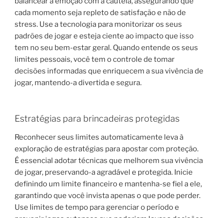
balancear a emoção com a cautela, assegurando que
cada momento seja repleto de satisfação e não de
stress. Use a tecnologia para monitorizar os seus
padrões de jogar e esteja ciente ao impacto que isso
tem no seu bem-estar geral. Quando entende os seus
limites pessoais, você tem o controle de tomar
decisões informadas que enriquecem a sua vivência de
jogar, mantendo-a divertida e segura.
Estratégias para brincadeiras protegidas
Reconhecer seus limites automaticamente leva à
exploração de estratégias para apostar com proteção.
É essencial adotar técnicas que melhorem sua vivência
de jogar, preservando-a agradável e protegida. Inicie
definindo um limite financeiro e mantenha-se fiel a ele,
garantindo que você invista apenas o que pode perder.
Use limites de tempo para gerenciar o período e