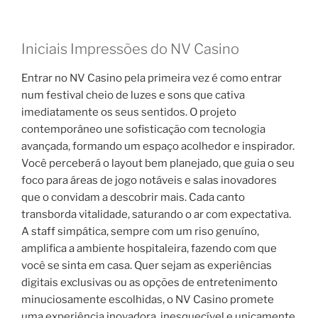
Iniciais Impressões do NV Casino
Entrar no NV Casino pela primeira vez é como entrar
num festival cheio de luzes e sons que cativa
imediatamente os seus sentidos. O projeto
contemporâneo une sofisticação com tecnologia
avançada, formando um espaço acolhedor e inspirador.
Você perceberá o layout bem planejado, que guia o seu
foco para áreas de jogo notáveis e salas inovadores
que o convidam a descobrir mais. Cada canto
transborda vitalidade, saturando o ar com expectativa.
A staff simpática, sempre com um riso genuíno,
amplifica a ambiente hospitaleira, fazendo com que
você se sinta em casa. Quer sejam as experiências
digitais exclusivas ou as opções de entretenimento
minuciosamente escolhidas, o NV Casino promete
uma experiência inovadora, inesquecível e unicamente