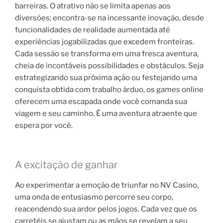
barreiras. O atrativo não se limita apenas aos
diversões; encontra-se na incessante inovação, desde
funcionalidades de realidade aumentada até
experiências jogabilizadas que excedem fronteiras.
Cada sessão se transforma em uma fresca aventura,
cheia de incontáveis possibilidades e obstáculos. Seja
estrategizando sua próxima ação ou festejando uma
conquista obtida com trabalho árduo, os games online
oferecem uma escapada onde você comanda sua
viagem e seu caminho. É uma aventura atraente que
espera por você.
A excitação de ganhar
Ao experimentar a emoção de triunfar no NV Casino,
uma onda de entusiasmo percorre seu corpo,
reacendendo sua ardor pelos jogos. Cada vez que os
carretéis se ajustam ou as mãos se revelam a seu