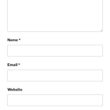
Name
*
Email
*
Website