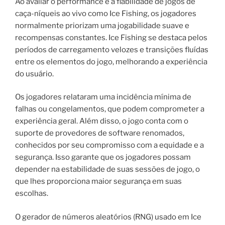
Ao avaliar o performance e a fiabilidade de jogos de
caça-níqueis ao vivo como Ice Fishing, os jogadores
normalmente priorizam uma jogabilidade suave e
recompensas constantes. Ice Fishing se destaca pelos
períodos de carregamento velozes e transições fluídas
entre os elementos do jogo, melhorando a experiência
do usuário.
Os jogadores relataram uma incidência mínima de
falhas ou congelamentos, que podem comprometer a
experiência geral. Além disso, o jogo conta com o
suporte de provedores de software renomados,
conhecidos por seu compromisso com a equidade e a
segurança. Isso garante que os jogadores possam
depender na estabilidade de suas sessões de jogo, o
que lhes proporciona maior segurança em suas
escolhas.
O gerador de números aleatórios (RNG) usado em Ice