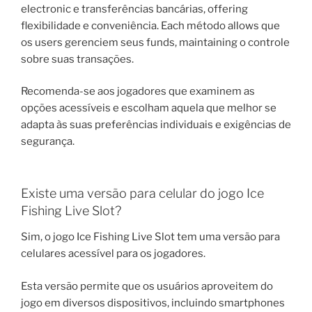
electronic e transferências bancárias, offering
flexibilidade e conveniência. Each método allows que
os users gerenciem seus funds, maintaining o controle
sobre suas transações.
Recomenda-se aos jogadores que examinem as
opções acessíveis e escolham aquela que melhor se
adapta às suas preferências individuais e exigências de
segurança.
Existe uma versão para celular do jogo Ice
Fishing Live Slot?
Sim, o jogo Ice Fishing Live Slot tem uma versão para
celulares acessível para os jogadores.
Esta versão permite que os usuários aproveitem do
jogo em diversos dispositivos, incluindo smartphones