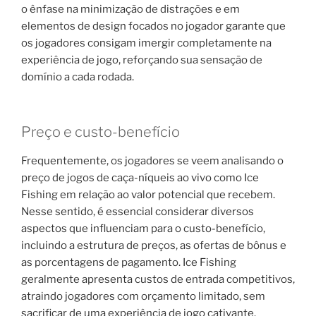
o ênfase na minimização de distrações e em
elementos de design focados no jogador garante que
os jogadores consigam imergir completamente na
experiência de jogo, reforçando sua sensação de
domínio a cada rodada.
Preço e custo-benefício
Frequentemente, os jogadores se veem analisando o
preço de jogos de caça-níqueis ao vivo como Ice
Fishing em relação ao valor potencial que recebem.
Nesse sentido, é essencial considerar diversos
aspectos que influenciam para o custo-benefício,
incluindo a estrutura de preços, as ofertas de bônus e
as porcentagens de pagamento. Ice Fishing
geralmente apresenta custos de entrada competitivos,
atraindo jogadores com orçamento limitado, sem
sacrificar de uma experiência de jogo cativante.