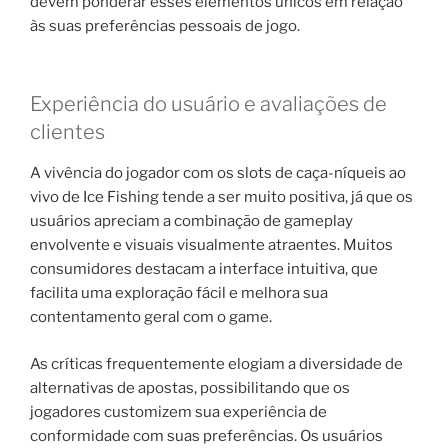
devem ponderar esses elementos únicos em relação
às suas preferências pessoais de jogo.
Experiência do usuário e avaliações de
clientes
A vivência do jogador com os slots de caça-níqueis ao
vivo de Ice Fishing tende a ser muito positiva, já que os
usuários apreciam a combinação de gameplay
envolvente e visuais visualmente atraentes. Muitos
consumidores destacam a interface intuitiva, que
facilita uma exploração fácil e melhora sua
contentamento geral com o game.
As críticas frequentemente elogiam a diversidade de
alternativas de apostas, possibilitando que os
jogadores customizem sua experiência de
conformidade com suas preferências. Os usuários