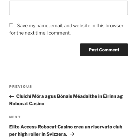
Save my name, email, and website in this browser
for the next time I comment.
Post
Previous
PREVIOUS
navigation
Post
Cluichí Móra agus Bónais Méadaithe in Éirinn ag
Robocat Casino
Next
NEXT
Post
Elite Access Robocat Casino crea un riservato club
per high roller in Svizzera.