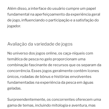
Além disso, a interface do usuário cumpre um papel
fundamental na aperfeiçoamento da experiência geral
de jogo, influenciando o participação e a satisfação do
jogador.
Avaliação da variedade de jogos
No universo dos jogos online, os caça-níqueis com
temática de pesca no gelo proporcionam uma
combinação fascinante de recursos que os separam da
concorrência. Esses jogos geralmente contêm ícones
únicos, rodadas de bônus e histórias envolventes
fundamentadas na experiência da pesca em águas
geladas.
Surpreendentemente, os concorrentes oferecem uma
gama de temas, incluindo mitologia e aventura, mas