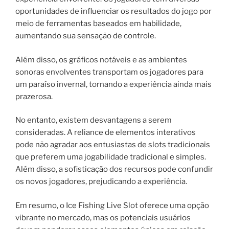
oportunidades de influenciar os resultados do jogo por
meio de ferramentas baseados em habilidade,
aumentando sua sensação de controle.
Além disso, os gráficos notáveis e as ambientes
sonoras envolventes transportam os jogadores para
um paraíso invernal, tornando a experiência ainda mais
prazerosa.
No entanto, existem desvantagens a serem
consideradas. A reliance de elementos interativos
pode não agradar aos entusiastas de slots tradicionais
que preferem uma jogabilidade tradicional e simples.
Além disso, a sofisticação dos recursos pode confundir
os novos jogadores, prejudicando a experiência.
Em resumo, o Ice Fishing Live Slot oferece uma opção
vibrante no mercado, mas os potenciais usuários