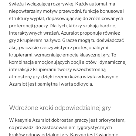
świeżą i wciągającą rozgrywkę. Każdy automat ma
niepowtarzalny motyw przewodni, funkcje bonusowe i
struktury wypłat, dopasowując się do zróżnicowanych
preferencji graczy. Dla tych, którzy szukają bardziej
interaktywnych wrażeń, Azurslot proponuje również
gry z krupierem na żywo. Gracze mogą tu doświadczać
akcją w czasie rzeczywistym z profesjonalnymi
krupierami, wzmacniając emocje klasycznej gry. To
kombinacja emocjonujących opcji slotów i dynamicznej
interakcji z krupierami tworzy wszechstronną
atmosferę gry, dzięki czemu każda wizyta w kasynie
Azurslot jest pamiętna i warta odkrycia.
Wdrożone kroki odpowiedzialnej gry
W kasynie Azurslot dobrostan graczy jest priorytetem,
co prowadzi do zastosowaniem rygorystycznych
kroków odpowiedzialnej gry. Kasyno jest świadome