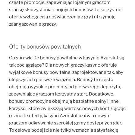
częste promocje, zapewniając lojalnym graczom
szansę skorzystania z hojnych bonusów. Te korzystne
oferty wzbogacają doświadczenia z gry i utrzymują
zaangażowanie graczy.
Oferty bonusów powitalnych
Co sprawia, że bonusy powitalne w kasynie Azurslot są
tak pociągające? Dla nowych graczy kasyno oferuje
wyjątkowe bonusy powitalne, zaprojektowane tak, aby
ulepszyć ich pierwsze wrażenia. Bonusy te często
obejmują wysokie procenty od pierwszego depozytu,
zapewniając graczom korzystny start. Dodatkowo,
bonusy promocyjne obejmują bezpłatne spiny i inne
korzyści, które zwiększają wartość nowych kont. Łącząc
rozmaite oferty, kasyno Azurslot ułatwia nowym
graczom odkrywanie szerokiej gamy dostępnych gier.
To celowe podejście nie tylko wzmacnia satysfakcję