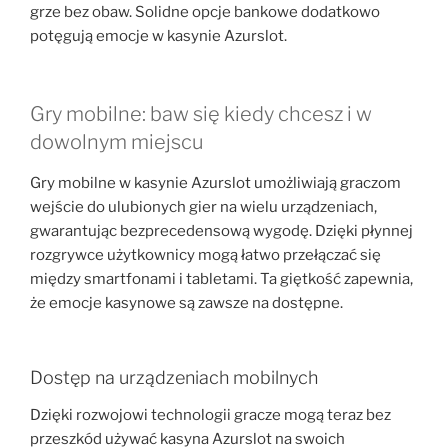
grze bez obaw. Solidne opcje bankowe dodatkowo
potęgują emocje w kasynie Azurslot.
Gry mobilne: baw się kiedy chcesz i w
dowolnym miejscu
Gry mobilne w kasynie Azurslot umożliwiają graczom
wejście do ulubionych gier na wielu urządzeniach,
gwarantując bezprecedensową wygodę. Dzięki płynnej
rozgrywce użytkownicy mogą łatwo przełączać się
między smartfonami i tabletami. Ta giętkość zapewnia,
że emocje kasynowe są zawsze na dostępne.
Dostęp na urządzeniach mobilnych
Dzięki rozwojowi technologii gracze mogą teraz bez
przeszkód używać kasyna Azurslot na swoich