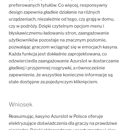
preferowanych tytułów. Co więcej, responsywny
design zapewnia gładkie działanie na różnych
urządzeniach, niezależnie od tego, czy grają w domu,
czy w podróży. Dzięki czytelnym opcjom menu i
błyskawicznemu ładowaniu stron, zaangażowanie
użytkowników pozostaje na znacznym poziomie,
pozwalając graczom wciągnąć się w emocjach kasyna.
Każda funkcja jest dokładnie zaprojektowana, co
odzwierciedla zaangażowanie Azurslot w dostarczanie
gładkiej i przyjemnej rozgrywki, a równocześnie
zapewnienie, że wszystkie konieczne informacje są
stale dostępne za pojedynczym kliknięciem.
Wniosek
Reasumując, kasyno Azurslot w Polsce oferuje
elektryzujące doświadczenia dla graczy na prawdziwe