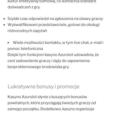
kultur efektywną rozmowę, co wzmacnia standard
doświadczeń z gry.
Szybki czas odpowiedzi na zgłoszenia na obawy graczy
Wykwalifikowani przedstawiciele, gotowi do obsługi
różnorodnych zapytań
Wiele możliwości kontaktu, w tym live chat, e-mail i
pomoc telefoniczna
Dzięki tym funkcjom kasyno Azurslot udowadnia, że
ceni zadowolenie graczy i dąży do zapewnienia
bezproblemowego środowiska gry.
Lukratywne bonusy i promocje
Kasyno Azurslot słynie z kuszących bonusów
powitalnych, które przyciągają świeżych graczy od
samego początku. Dodatkowo, kasyno organizuje