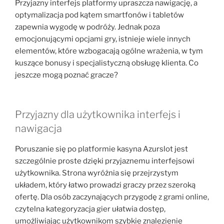
Przyjazny interfejs platformy upraszcza nawigację, a
optymalizacja pod kątem smartfonów i tabletów
zapewnia wygodę w podróży. Jednak poza
emocjonującymi opcjami gry, istnieje wiele innych
elementów, które wzbogacają ogólne wrażenia, w tym
kuszące bonusy i specjalistyczną obsługę klienta. Co
jeszcze mogą poznać gracze?
Przyjazny dla użytkownika interfejs i
nawigacja
Poruszanie się po platformie kasyna Azurslot jest
szczególnie proste dzięki przyjaznemu interfejsowi
użytkownika. Strona wyróżnia się przejrzystym
układem, który łatwo prowadzi graczy przez szeroką
ofertę. Dla osób zaczynających przygodę z grami online,
czytelna kategoryzacja gier ułatwia dostęp,
umożliwiając użytkownikom szybkie znalezienie