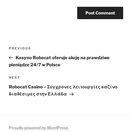
Post
Previous
PREVIOUS
navigation
Post
Kasyno Robocat oferuje akcję na prawdziwe
pieniądze 24/7 w Polsce
Next
NEXT
Post
Robocat Casino – Σύγχρονες λειτουργίες καζίνο
διαθέσιμες στην Ελλάδα
Proudly powered by WordPress