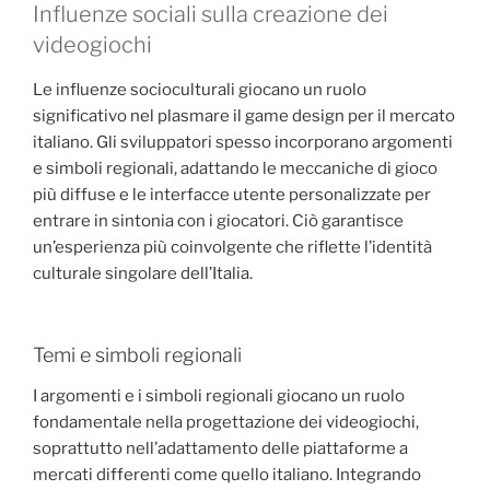
Influenze sociali sulla creazione dei
videogiochi
Le influenze socioculturali giocano un ruolo
significativo nel plasmare il game design per il mercato
italiano. Gli sviluppatori spesso incorporano argomenti
e simboli regionali, adattando le meccaniche di gioco
più diffuse e le interfacce utente personalizzate per
entrare in sintonia con i giocatori. Ciò garantisce
un’esperienza più coinvolgente che riflette l’identità
culturale singolare dell’Italia.
Temi e simboli regionali
I argomenti e i simboli regionali giocano un ruolo
fondamentale nella progettazione dei videogiochi,
soprattutto nell’adattamento delle piattaforme a
mercati differenti come quello italiano. Integrando