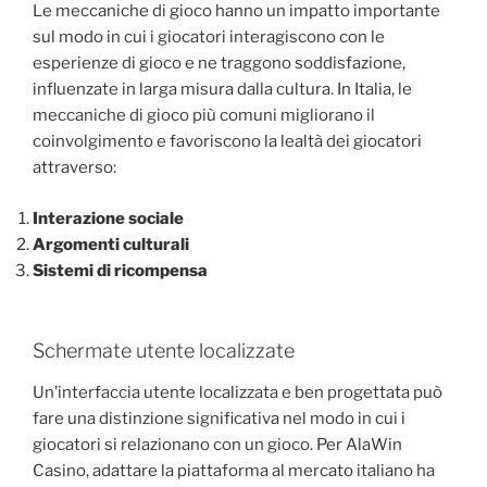
Le meccaniche di gioco hanno un impatto importante
sul modo in cui i giocatori interagiscono con le
esperienze di gioco e ne traggono soddisfazione,
influenzate in larga misura dalla cultura. In Italia, le
meccaniche di gioco più comuni migliorano il
coinvolgimento e favoriscono la lealtà dei giocatori
attraverso:
Interazione sociale
Argomenti culturali
Sistemi di ricompensa
Schermate utente localizzate
Un’interfaccia utente localizzata e ben progettata può
fare una distinzione significativa nel modo in cui i
giocatori si relazionano con un gioco. Per AlaWin
Casino, adattare la piattaforma al mercato italiano ha