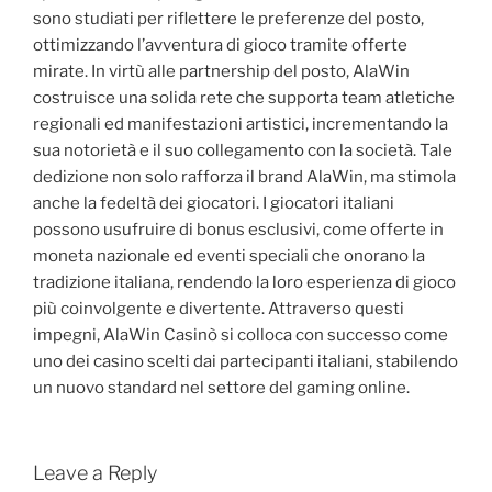
sono studiati per riflettere le preferenze del posto,
ottimizzando l’avventura di gioco tramite offerte
mirate. In virtù alle partnership del posto, AlaWin
costruisce una solida rete che supporta team atletiche
regionali ed manifestazioni artistici, incrementando la
sua notorietà e il suo collegamento con la società. Tale
dedizione non solo rafforza il brand AlaWin, ma stimola
anche la fedeltà dei giocatori. I giocatori italiani
possono usufruire di bonus esclusivi, come offerte in
moneta nazionale ed eventi speciali che onorano la
tradizione italiana, rendendo la loro esperienza di gioco
più coinvolgente e divertente. Attraverso questi
impegni, AlaWin Casinò si colloca con successo come
uno dei casino scelti dai partecipanti italiani, stabilendo
un nuovo standard nel settore del gaming online.
Leave a Reply