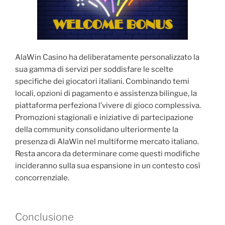
AlaWin Casino ha deliberatamente personalizzato la
sua gamma di servizi per soddisfare le scelte
specifiche dei giocatori italiani. Combinando temi
locali, opzioni di pagamento e assistenza bilingue, la
piattaforma perfeziona l’vivere di gioco complessiva.
Promozioni stagionali e iniziative di partecipazione
della community consolidano ulteriormente la
presenza di AlaWin nel multiforme mercato italiano.
Resta ancora da determinare come questi modifiche
incideranno sulla sua espansione in un contesto così
concorrenziale.
Conclusione