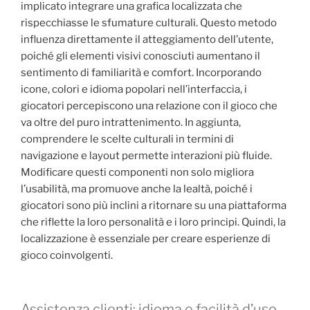
implicato integrare una grafica localizzata che
rispecchiasse le sfumature culturali. Questo metodo
influenza direttamente il atteggiamento dell’utente,
poiché gli elementi visivi conosciuti aumentano il
sentimento di familiarità e comfort. Incorporando
icone, colori e idioma popolari nell’interfaccia, i
giocatori percepiscono una relazione con il gioco che
va oltre del puro intrattenimento. In aggiunta,
comprendere le scelte culturali in termini di
navigazione e layout permette interazioni più fluide.
Modificare questi componenti non solo migliora
l’usabilità, ma promuove anche la lealtà, poiché i
giocatori sono più inclini a ritornare su una piattaforma
che riflette la loro personalità e i loro principi. Quindi, la
localizzazione è essenziale per creare esperienze di
gioco coinvolgenti.
Assistenza clienti: idioma e facilità d’uso